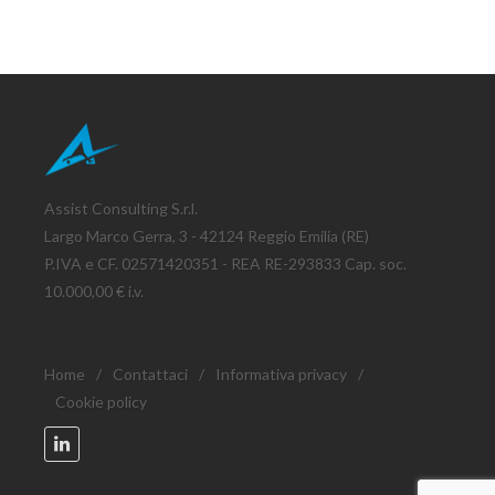
Assist Consulting S.r.l.
Largo Marco Gerra, 3 - 42124 Reggio Emilia (RE)
P.IVA e CF. 02571420351 - REA RE-293833 Cap. soc.
10.000,00 € i.v.
Home
/
Contattaci
/
Informativa privacy
/
Cookie policy