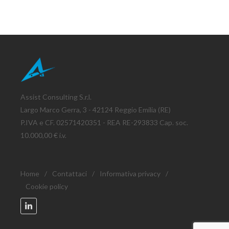
Assist Consulting S.r.l.
Largo Marco Gerra, 3 - 42124 Reggio Emilia (RE)
P.IVA e CF. 02571420351 - REA RE-293833 Cap. soc.
10.000,00 € i.v.
Home
/
Contattaci
/
Informativa privacy
/
Cookie policy