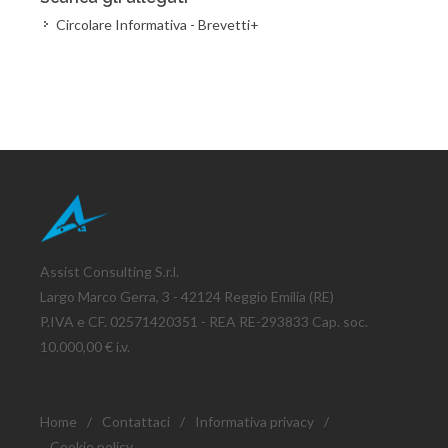
Circolare Informativa - Brevetti+
Assist Consulting S.r.l.
Largo Marco Gerra, 3 - 42124 Reggio Emilia (RE)
P.IVA e CF. 02571420351 - REA RE-293833 Cap. soc.
10.000,00 € i.v.
Home
/
Contattaci
/
Informativa privacy
/
Cookie policy