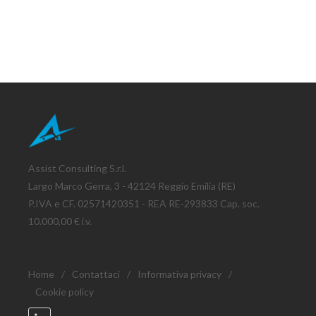
Assist Consulting S.r.l.
Largo Marco Gerra, 3 - 42124 Reggio Emilia (RE)
P.IVA e CF. 02571420351 - REA RE-293833 Cap. soc.
10.000,00 € i.v.
Home
/
Contattaci
/
Informativa privacy
/
Cookie policy