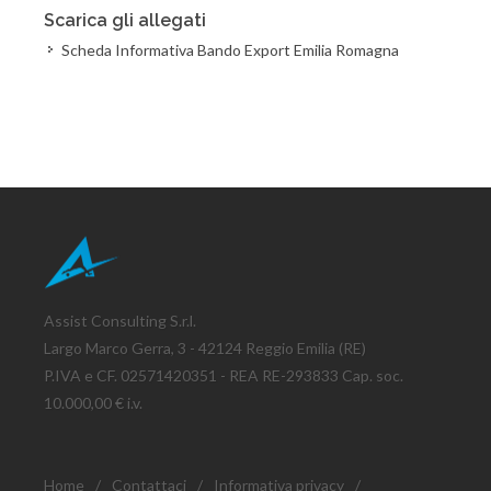
Scarica gli allegati
Scheda Informativa Bando Export Emilia Romagna
Assist Consulting S.r.l.
Largo Marco Gerra, 3 - 42124 Reggio Emilia (RE)
P.IVA e CF. 02571420351 - REA RE-293833 Cap. soc.
10.000,00 € i.v.
Home
/
Contattaci
/
Informativa privacy
/