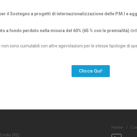
r il Sostegno a progetti di internazionalizzazione delle P.M.I e agg
to a fondo perduto nella misura del 60% (65 % con le premialità)
dell
 e non sono cumulabili con altre agevolazioni per le stesse tipologie di sp
Clicca Qui!
Home
/
Con
Emilia (RE)