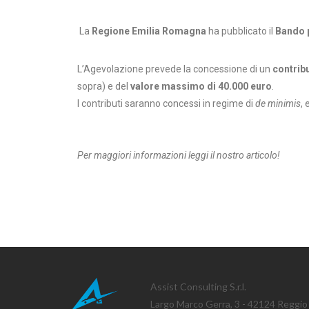
La
Regione Emilia Romagna
ha pubblicato il
Bando pe
L’Agevolazione prevede la concessione di un
contribu
sopra) e del
valore massimo di 40.000 euro
.
I contributi saranno concessi in regime di
de minimis
,
Per maggiori informazioni leggi il nostro articolo!
Assist Consulting S.r.l.
Largo Marco Gerra, 3 - 42124 Reggio 