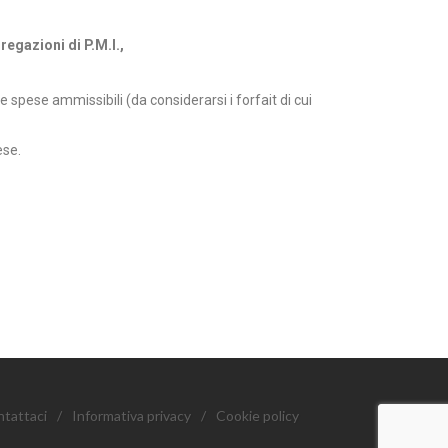
regazioni di P.M.I.,
e spese ammissibili (da considerarsi i forfait di cui
ese.
tattaci
/
Informativa privacy
/
Cookie policy